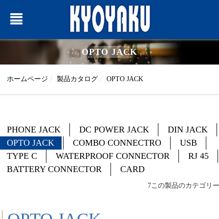
OPTO JACK
ホームページ
製品カタログ
OPTO JACK
PHONE JACK
DC POWER JACK
DIN JACK
OPTO JACK
COMBO CONNECTRO
USB
TYPE C
WATERPROOF CONNECTOR
RJ 45
BATTERY CONNECTOR
CARD
7この製品のカテゴリ